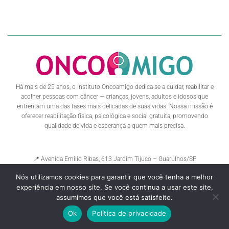
Há mais de 25 anos, o Instituto Oncoamigo dedica-se a cuidar, reabilitar e
acolher pessoas com câncer — crianças, jovens, adultos e idosos que
enfrentam uma das fases mais delicadas de suas vidas. Nossa missão é
oferecer reabilitação física, psicológica e social gratuita, promovendo
qualidade de vida e esperança a quem mais precisa.
📍 Avenida Emílio Ribas, 613 Jardim Tijuco – Guarulhos/SP
☎️ (11) 4378-8770
Nós utilizamos cookies para garantir que você tenha a melhor
experiência em nosso site. Se você continua a usar este site,
assumimos que você está satisfeito.
Ok
Política de privacidade